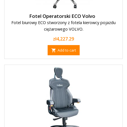
Fotel Operatorski ECO Volvo
Fotel biurowy ECO stworzony z fotela kierowcy pojazdu
ciężarowego VOLVO.
Price
zł4,227.29
Add to cart
