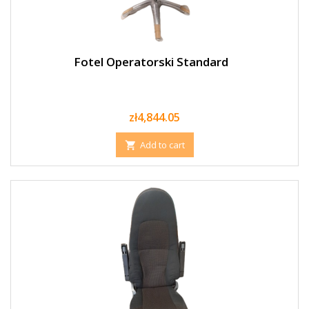
Fotel Operatorski Standard
Price
zł4,844.05
Add to cart
