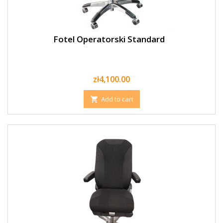
Fotel Operatorski Standard
Price
zł4,100.00
Add to cart
