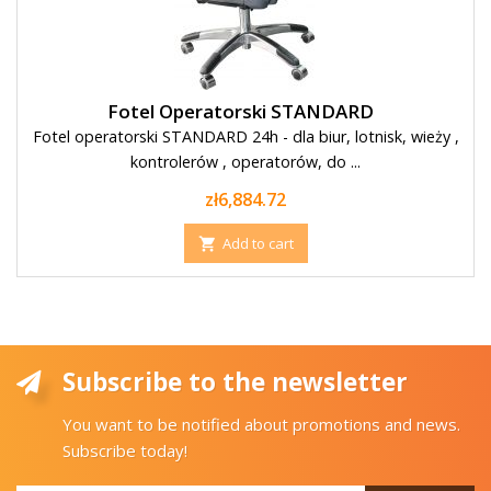
Fotel Operatorski STANDARD
Fotel operatorski STANDARD 24h - dla biur, lotnisk, wieży ,
kontrolerów , operatorów, do ...
Price
zł6,884.72
Add to cart

Subscribe to the newsletter
You want to be notified about promotions and news.
Subscribe today!