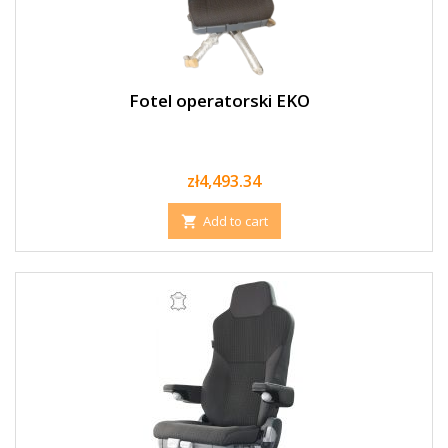
Fotel operatorski EKO
Price
zł4,493.34
Add to cart
