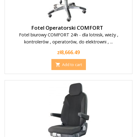
Fotel Operatorski COMFORT
Fotel biurowy COMFORT 24h - dla lotnisk, wieży ,
kontrolerów , operatorów, do elektrowni , ...
Price
zł8,666.49
Add to cart
