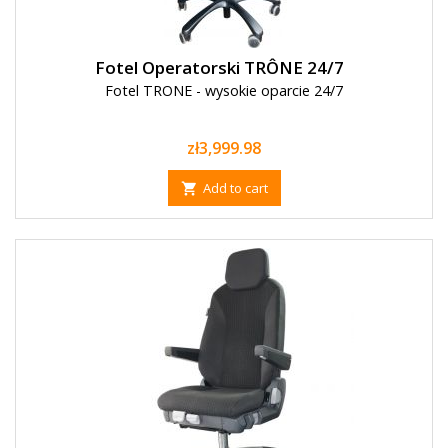
Fotel Operatorski TRÔNE 24/7
Fotel TRONE - wysokie oparcie 24/7
Price
zł3,999.98
Add to cart
