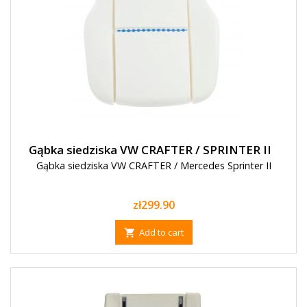
Gąbka siedziska VW CRAFTER / SPRINTER II
Gąbka siedziska VW CRAFTER / Mercedes Sprinter II
Price
zł299.90
Add to cart
