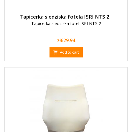
Tapicerka siedziska fotela ISRI NTS 2
Tapicerka siedziska fotel ISRI NTS 2
Price
zł629.94
Add to cart
