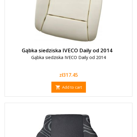
Gąbka siedziska IVECO Daily od 2014
Gąbka siedziska IVECO Daily od 2014
Price
zł317.45
Add to cart
