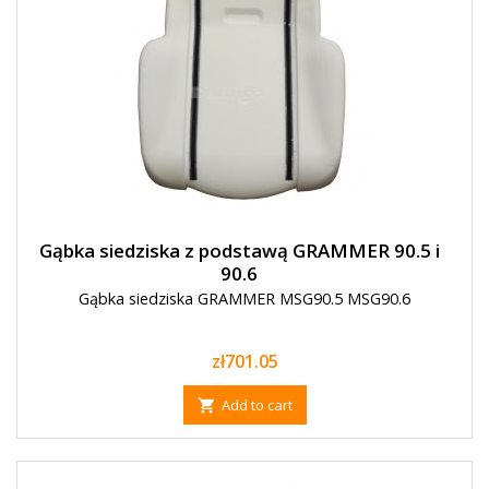
Gąbka siedziska z podstawą GRAMMER 90.5 i
90.6
Gąbka siedziska GRAMMER MSG90.5 MSG90.6
Price
zł701.05
Add to cart
