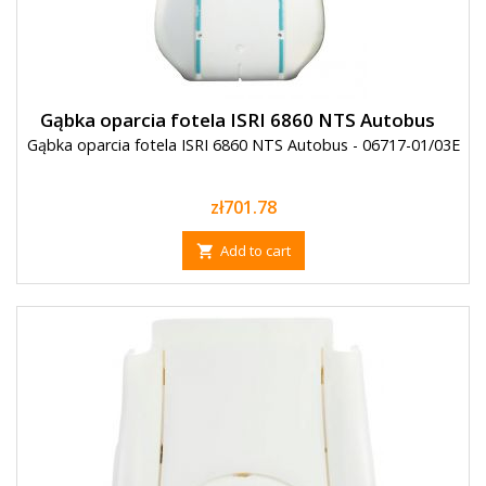
Gąbka oparcia fotela ISRI 6860 NTS Autobus
Gąbka oparcia fotela ISRI 6860 NTS Autobus - 06717-01/03E
Price
zł701.78
Add to cart
