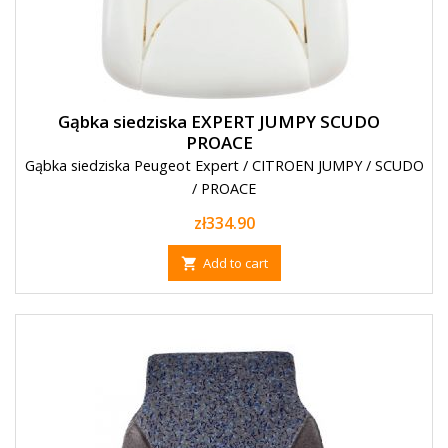
Gąbka siedziska EXPERT JUMPY SCUDO
PROACE
Gąbka siedziska Peugeot Expert / CITROEN JUMPY / SCUDO
/ PROACE
Price
zł334.90
Add to cart
