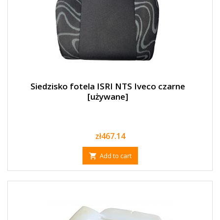
Siedzisko fotela ISRI NTS Iveco czarne
[używane]
Price
zł467.14
Add to cart
