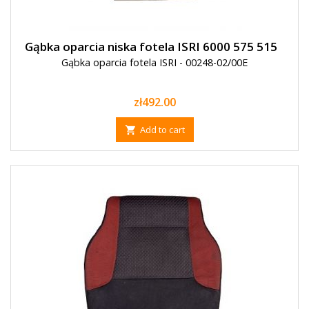
Gąbka oparcia niska fotela ISRI 6000 575 515
Gąbka oparcia fotela ISRI - 00248-02/00E
Price
zł492.00
Add to cart
