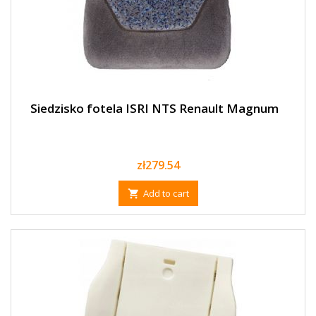
Siedzisko fotela ISRI NTS Renault Magnum
Price
zł279.54
Add to cart
