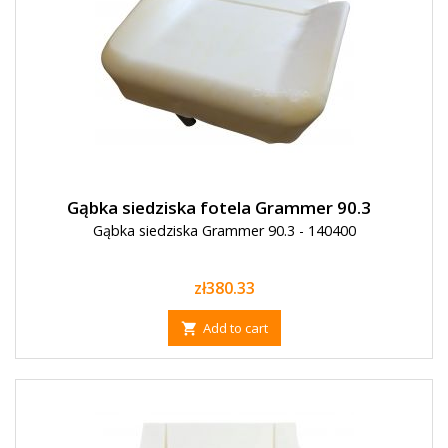
Gąbka siedziska fotela Grammer 90.3
Gąbka siedziska Grammer 90.3 - 140400
Price
zł380.33
Add to cart
