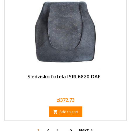
Siedzisko fotela ISRI 6820 DAF
Price
zł372.73
Add to cart

1
2
3
…
5
Next
