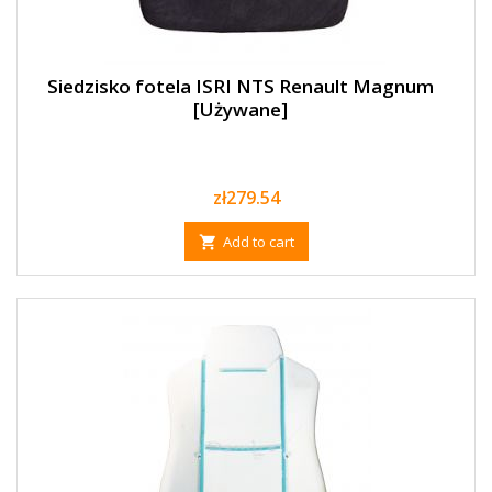
Siedzisko fotela ISRI NTS Renault Magnum
[Używane]
Price
zł279.54
Add to cart
