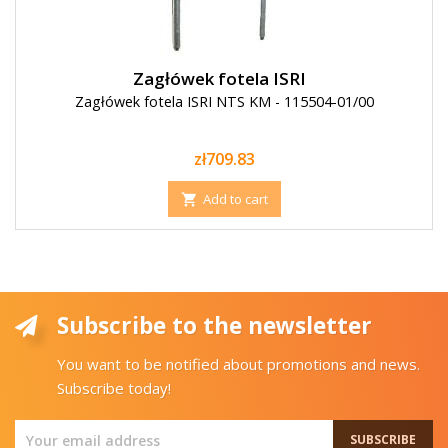
Zagłówek fotela ISRI
Zagłówek fotela ISRI NTS KM - 115504-01/00
Price
zł709.83
Add to cart

Subscribe to the newsletter
You want to be notified about promotions and news.
Subscribe today!