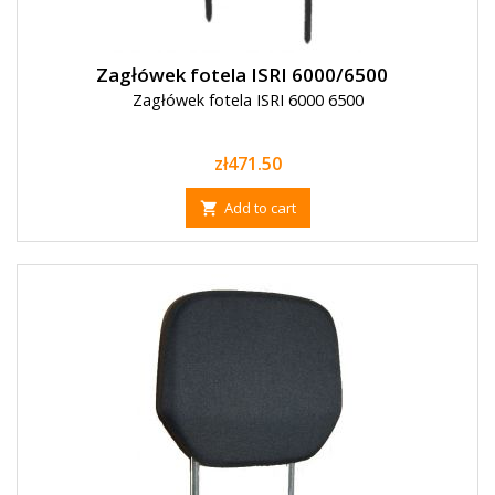
Zagłówek fotela ISRI 6000/6500
Zagłówek fotela ISRI 6000 6500
Price
zł471.50
Add to cart
