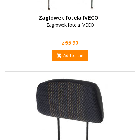
Zagłówek fotela IVECO
Zagłówek fotela IVECO
Price
zł55.90
Add to cart
