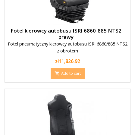
Fotel kierowcy autobusu ISRI 6860-885 NTS2
prawy
Fotel pneumatyczny kierowcy autobusu ISRI 6860/885 NTS2
z obrotem
Price
zł11,826.92
Add to cart
