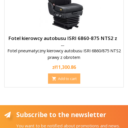
Fotel kierowcy autobusu ISRI 6860-875 NTS2 z
...
Fotel pneumatyczny kierowcy autobusu ISRI 6860/875 NTS2
prawy z obrotem
Price
zł11,300.86
Add to cart

Subscribe to the newsletter
You want to be notified about promotions and news.