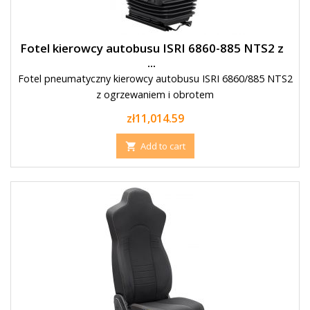
Fotel kierowcy autobusu ISRI 6860-885 NTS2 z
...
Fotel pneumatyczny kierowcy autobusu ISRI 6860/885 NTS2
z ogrzewaniem i obrotem
Price
zł11,014.59
Add to cart
