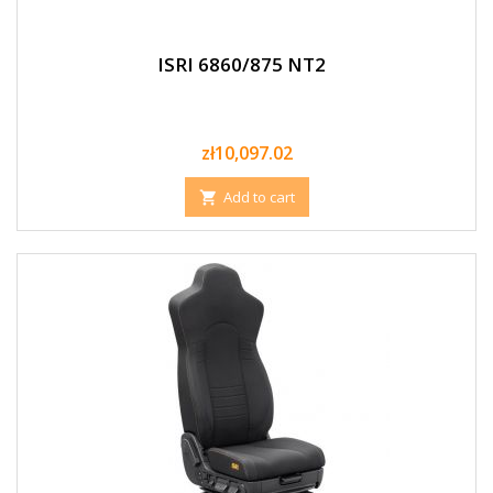
ISRI 6860/875 NT2
Price
zł10,097.02
Add to cart
