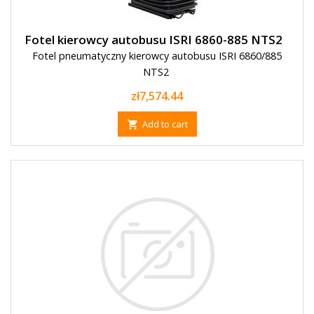
Fotel kierowcy autobusu ISRI 6860-885 NTS2
Fotel pneumatyczny kierowcy autobusu ISRI 6860/885
NTS2
Price
zł7,574.44
Add to cart
