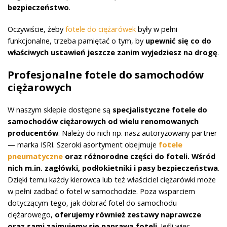
bezpieczeństwo
.
Oczywiście, żeby
fotele do ciężarówek
były w pełni
funkcjonalne, trzeba pamiętać o tym, by
upewnić się co do
właściwych ustawień jeszcze zanim wyjedziesz na drogę
.
Profesjonalne fotele do samochodów
ciężarowych
W naszym sklepie dostępne są
specjalistyczne fotele do
samochodów ciężarowych od wielu renomowanych
producentów
. Należy do nich np. nasz autoryzowany partner
— marka ISRI. Szeroki asortyment obejmuje
fotele
pneumatyczne
oraz różnorodne części do foteli. Wśród
nich m.in. zagłówki, podłokietniki i pasy bezpieczeństwa
.
Dzięki temu każdy kierowca lub też właściciel ciężarówki może
w pełni zadbać o fotel w samochodzie. Poza wsparciem
dotyczącym tego, jak dobrać fotel do samochodu
ciężarowego,
oferujemy również zestawy naprawcze
oraz sami zajmujemy się naprawą foteli
. Jeśli więc,