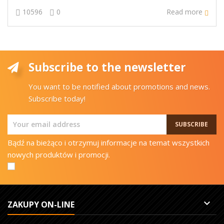
10596
0
Read more
Subscribe to the newsletter
You want to be notified about promotions and news.
Subscribe today!
Bądź na bieżąco i otrzymuj informacje na temat wszystkich
nowych produktów i promocji.

ZAKUPY ON-LINE