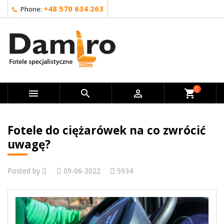
+48 570 634 263
Phone:
0



shopping_cart
Fotele do ciężarówek na co zwrócić
uwagę?
Posted by
09-06-2022
5934