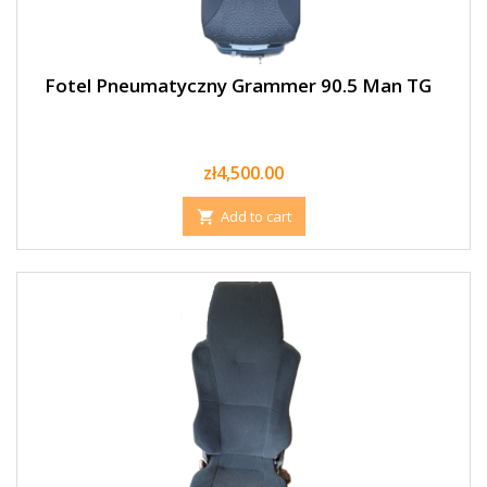
Fotel Pneumatyczny Grammer 90.5 Man TG
Price
zł4,500.00
Add to cart
