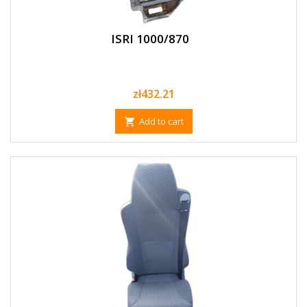
ISRI 1000/870
Price
zł432.21
Add to cart
