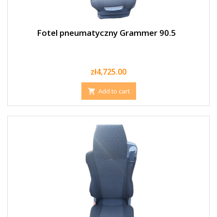
Fotel pneumatyczny Grammer 90.5
Price
zł4,725.00
Add to cart
