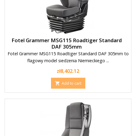
Fotel Grammer MSG115 Roadtiger Standard
DAF 305mm
Fotel Grammer MSG115 Roadtiger Standard DAF 305mm to
flagowy model siedzenia Niemieckiego ...
Price
zł8,402.12
Add to cart
