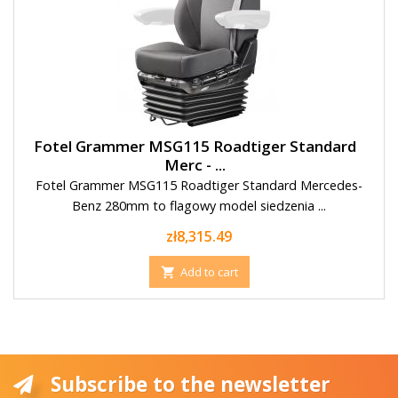
Fotel Grammer MSG115 Roadtiger Standard
Merc - ...
Fotel Grammer MSG115 Roadtiger Standard Mercedes-
Benz 280mm to flagowy model siedzenia ...
Price
zł8,315.49
Add to cart

Subscribe to the newsletter