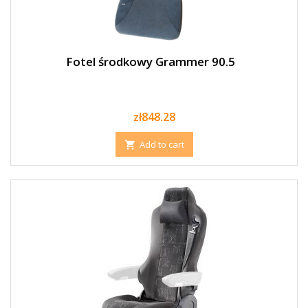
Fotel środkowy Grammer 90.5
Price
zł848.28
Add to cart
