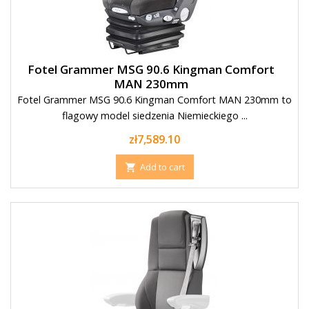
Fotel Grammer MSG 90.6 Kingman Comfort
MAN 230mm
Fotel Grammer MSG 90.6 Kingman Comfort MAN 230mm to
flagowy model siedzenia Niemieckiego ...
Price
zł7,589.10
Add to cart
