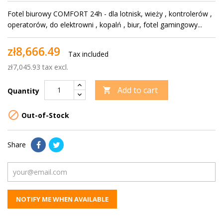
Fotel biurowy COMFORT 24h - dla lotnisk, wieży , kontrolerów ,
operatorów, do elektrowni , kopalń , biur, fotel gamingowy...
zł8,666.49
Tax included
zł7,045.93 tax excl.
Add to cart

Quantity

Out-of-Stock
Share
NOTIFY ME WHEN AVAILABLE