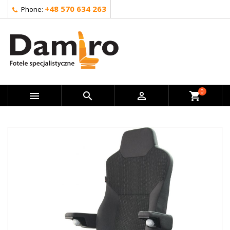
+48 570 634 263
Phone:
0



shopping_cart