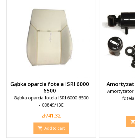
Gąbka oparcia fotela ISRI 6000
Amortyzator
6500
Amortyzator do 
Gąbka oparcia fotela ISRI 6000 6500
fotela 
- 00849/13E
Pr
zł
Price
zł741.32
A

Add to cart
