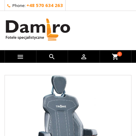
+48 570 634 263
Phone:
0



shopping_cart