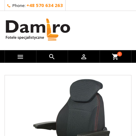
+48 570 634 263
Phone:
0



shopping_cart