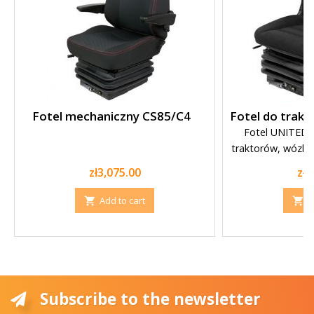
Fotel mechaniczny CS85/C4
Fotel do trak
Fotel UNITED
traktorów, wózkó
bud
Price
Pri
zł3,075.00
zł1
Add to cart
A


Subscribe to the newsletter