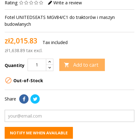
Rating
Write a review
Fotel UNITEDSEATS MGV84/C1 do traktorów i maszyn
budowlanych
zł2,015.83
Tax included
zł1,638.89 tax excl.
Add to cart

Quantity

Out-of-Stock
Share
NOTIFY ME WHEN AVAILABLE