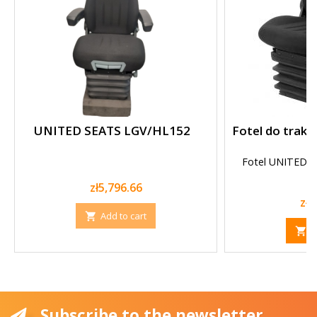
UNITED SEATS LGV/HL152
Fotel do trak
Fotel UNITED
Price
zł5,796.66
Pri
zł3
Add to cart

A

Subscribe to the newsletter