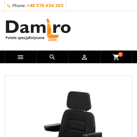
+48 570 634 263
Phone:
0



shopping_cart