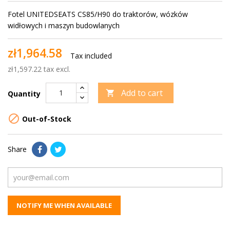
Fotel UNITEDSEATS CS85/H90 do traktorów, wózków
widłowych i maszyn budowlanych
zł1,964.58
Tax included
zł1,597.22 tax excl.
Add to cart

Quantity

Out-of-Stock
Share
NOTIFY ME WHEN AVAILABLE