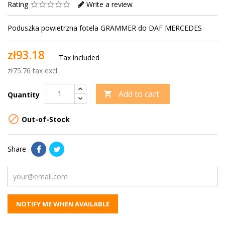
Rating
Write a review
Poduszka powietrzna fotela GRAMMER do DAF MERCEDES
zł93.18
Tax included
zł75.76 tax excl.
Add to cart

Quantity

Out-of-Stock
Share
NOTIFY ME WHEN AVAILABLE