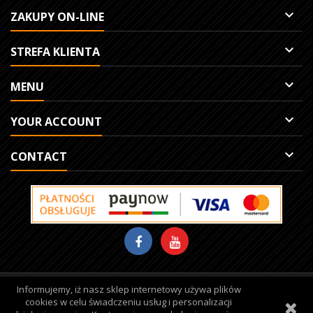

ZAKUPY ON-LINE

STREFA KLIENTA

MENU

YOUR ACCOUNT

CONTACT
Informujemy, iż nasz sklep internetowy używa plików
Site protected by reCAPTCHA.
Privacy
-
Terms
cookies w celu świadczeniu usług i personalizacji