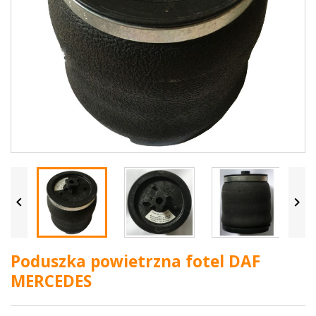


Poduszka powietrzna fotel DAF
MERCEDES