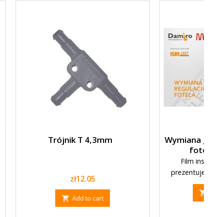
Trójnik T 4,3mm
Wymiana głó
fotelu 
Film instr
prezentujemy
Price
zł12.05
fotelu kie
Pr

Add to cart
