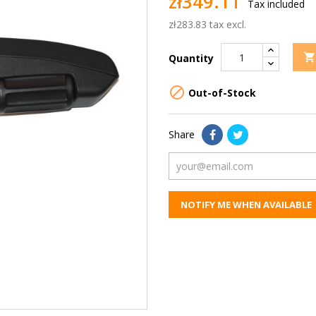
zł349.11
Tax included
zł283.83 tax excl.

Quantity

Out-of-Stock
Share
NOTIFY ME WHEN AVAILABLE