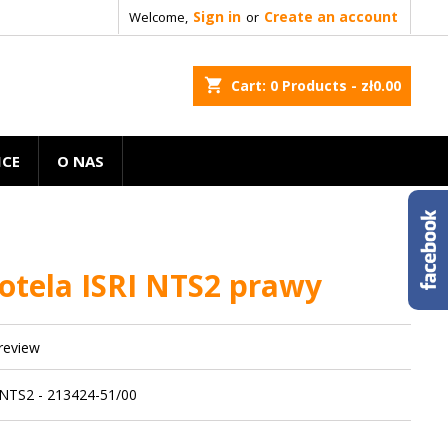
Sign in
Create an account
Welcome,
or
shopping_cart
Cart:
0
Products - zł0.00
ICE
O NAS
fotela ISRI NTS2 prawy
 review
 NTS2 - 213424-51/00