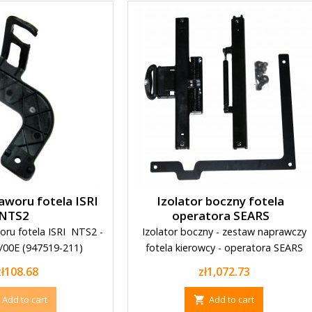
aworu fotela ISRI
Izolator boczny fotela
NTS2
operatora SEARS
ru fotela ISRI NTS2 -
Izolator boczny - zestaw naprawczy
/00E (947519-211)
fotela kierowcy - operatora SEARS
Price
Price
zł108.68
zł1,072.73
Add to cart
Add to cart
