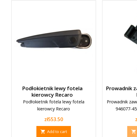
Podłokietnik lewy fotela
Prowadnik z
kierowcy Recaro
Podłokietnik fotela lewy fotela
Prowadnik zawo
kierowcy Recaro
946077-45
Price
zł553.50
Add to cart

