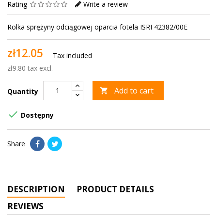
Rating
Write a review
Rolka sprężyny odciągowej oparcia fotela ISRI 42382/00E
zł12.05
Tax included
zł9.80 tax excl.
Add to cart

Quantity

Dostępny
Share
DESCRIPTION
PRODUCT DETAILS
REVIEWS