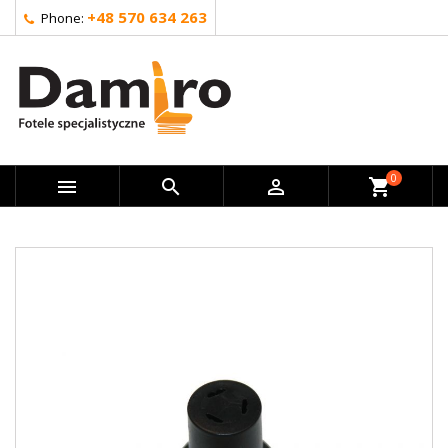
+48 570 634 263
Phone:
0



shopping_cart