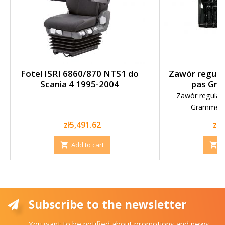
Fotel ISRI 6860/870 NTS1 do
Zawór regulac
Scania 4 1995-2004
pas Gra
Zawór regulacj
Grammer 9
Price
Pri
zł5,491.62
zł1
Add to cart
A


Subscribe to the newsletter
You want to be notified about promotions and news.