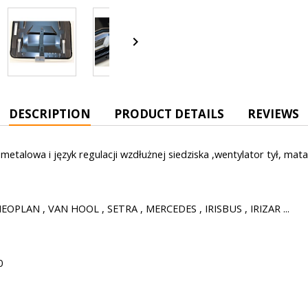

DESCRIPTION
PRODUCT DETAILS
REVIEWS
talowa i język regulacji wzdłużnej siedziska ,wentylator tył, mata
 NEOPLAN , VAN HOOL , SETRA , MERCEDES , IRISBUS , IRIZAR ...
0