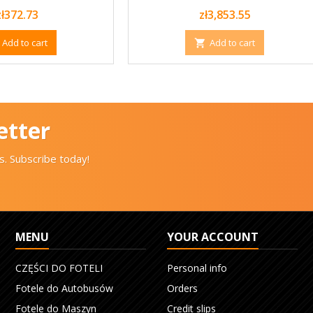
Price
Price
zł372.73
zł3,853.55
Add to cart
Add to cart

etter
. Subscribe today!
MENU
YOUR ACCOUNT
CZĘŚCI DO FOTELI
Personal info
Fotele do Autobusów
Orders
Fotele do Maszyn
Credit slips