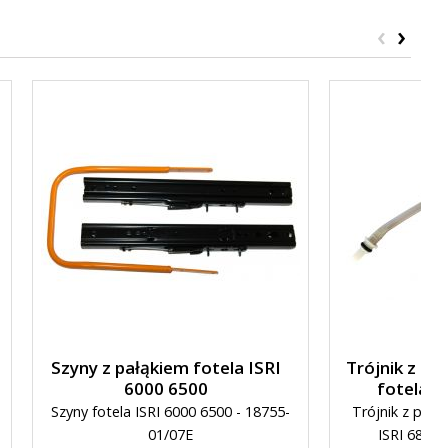
‹
›
Szyny z pałąkiem fotela ISRI
Trójnik z p
6000 6500
fotela I
Szyny fotela ISRI 6000 6500 - 18755-
Trójnik z przy
01/07E
ISRI 6860