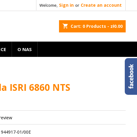
Sign in
Create an account
Welcome,
or
shopping_cart
Cart:
0
Products - zł0.00
ICE
O NAS
la ISRI 6860 NTS
 review
- 944917-01/00E