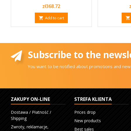
Price
zł368.72
Add to cart


Subscribe to the newsl
You want to be notified about promotions and news
ZAKUPY ON-LINE
STREFA KLIENTA
Dostawa / Płatność /
Prices drop
Shipping
New products
Zwroty, reklamacje,
Best sales