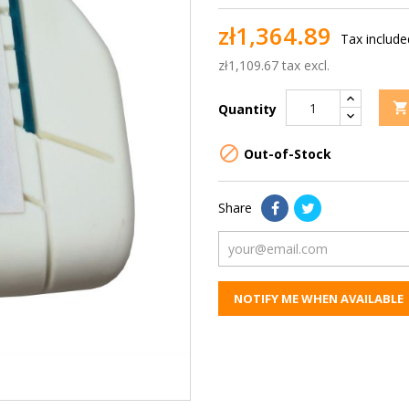
zł1,364.89
Tax include
zł1,109.67 tax excl.

Quantity

Out-of-Stock
Share
NOTIFY ME WHEN AVAILABLE