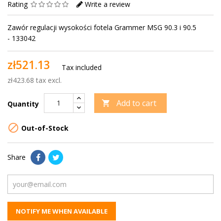
Rating
Write a review
Zawór regulacji wysokości fotela Grammer MSG 90.3 i 90.5
- 133042
zł521.13
Tax included
zł423.68 tax excl.
Add to cart

Quantity

Out-of-Stock
Share
NOTIFY ME WHEN AVAILABLE