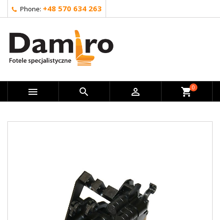
+48 570 634 263
Phone:
0



shopping_cart