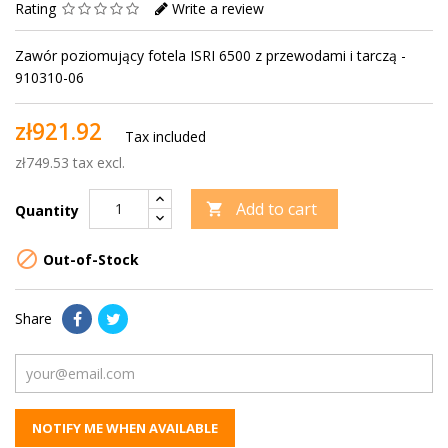
Rating
Write a review
Zawór poziomujący fotela ISRI 6500 z przewodami i tarczą -
910310-06
zł921.92
Tax included
zł749.53 tax excl.
Add to cart

Quantity

Out-of-Stock
Share
NOTIFY ME WHEN AVAILABLE