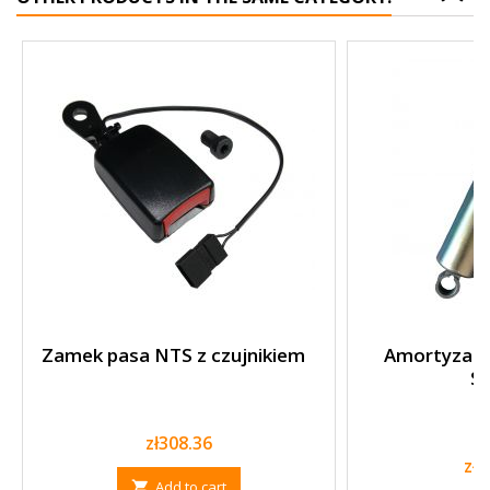
Zamek pasa NTS z czujnikiem
Amortyzator
S
Price
zł308.36
Pri
zł3
Add to cart
