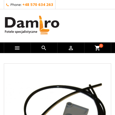
+48 570 634 263
Phone:
0



shopping_cart