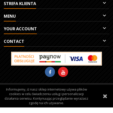

STREFA KLIENTA

MENU

YOUR ACCOUNT

CONTACT
Informujemy, iż nasz sklep internetowy używa plików
Site protected by reCAPTCHA.
Privacy
-
Terms
cookies w celu świadczeniu usług i personalizacji
działania serwisu. Kontynuując przeglądanie wyrażasz
© Copyright 2026 Damiro. All Rights Reserved.
zgodę na ich używanie.
Realization:
qbic studio