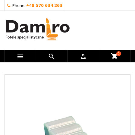
+48 570 634 263
Phone:
0



shopping_cart