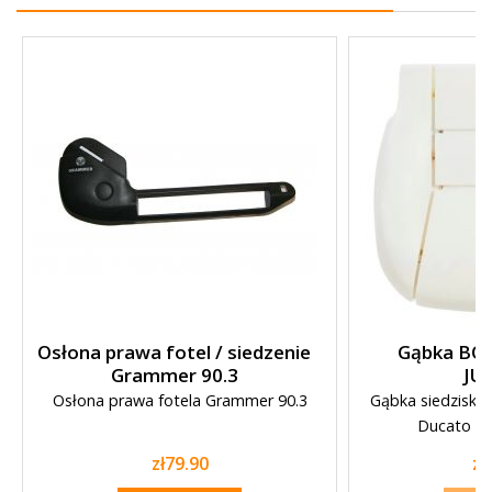
Osłona prawa fotel / siedzenie
Gąbka BO
Grammer 90.3
JU
Osłona prawa fotela Grammer 90.3
Gąbka siedziska 
Ducato / 
Price
Pr
zł79.90
zł