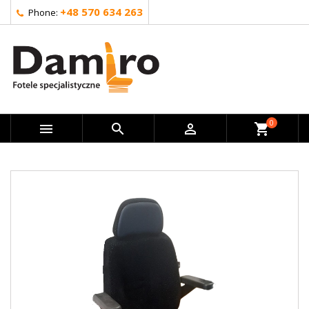
+48 570 634 263
Phone:
0



shopping_cart