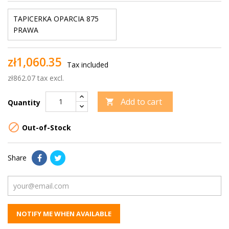
TAPICERKA OPARCIA 875
PRAWA
zł1,060.35
Tax included
zł862.07 tax excl.
Add to cart

Quantity

Out-of-Stock
Share
NOTIFY ME WHEN AVAILABLE