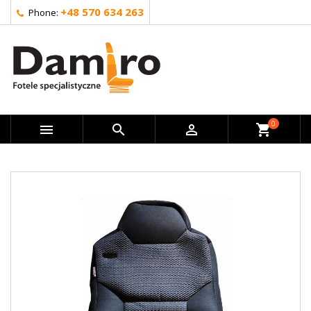
+48 570 634 263
Phone:
0



shopping_cart