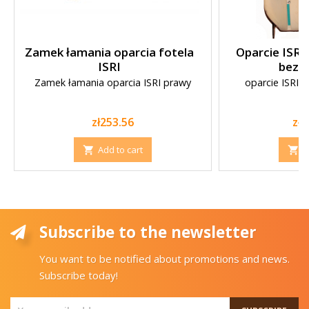
Zamek łamania oparcia fotela
Oparcie ISRI
ISRI
bez t
Zamek łamania oparcia ISRI prawy
oparcie ISRI 
ta
Price
Pri
zł253.56
zł3
Add to cart
A


Subscribe to the newsletter
You want to be notified about promotions and news.
Subscribe today!