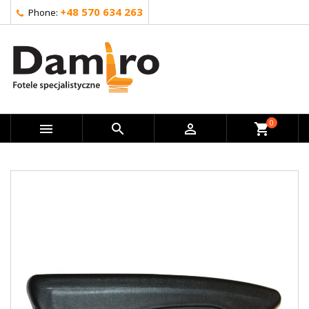
+48 570 634 263
Phone:
0



shopping_cart