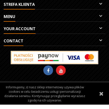

STREFA KLIENTA

MENU

YOUR ACCOUNT

CONTACT
Informujemy, iż nasz sklep internetowy używa plików
Site protected by reCAPTCHA.
Privacy
-
Terms
cookies w celu świadczeniu usług i personalizacji
działania serwisu. Kontynuując przeglądanie wyrażasz
© Copyright 2026 Damiro. All Rights Reserved.
zgodę na ich używanie.
Realization:
qbic studio