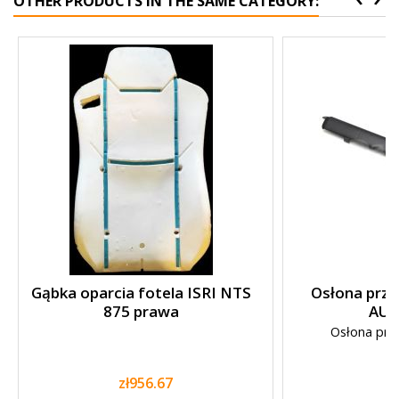
OTHER PRODUCTS IN THE SAME CATEGORY:
Gąbka oparcia fotela ISRI NTS
Osłona prze
875 prawa
AU
Osłona prze
Price
P
zł956.67
z