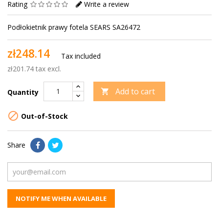
Rating
Write a review
Podłokietnik prawy fotela SEARS SA26472
zł248.14
Tax included
zł201.74 tax excl.
Add to cart

Quantity

Out-of-Stock
Share
NOTIFY ME WHEN AVAILABLE