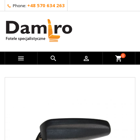
+48 570 634 263
Phone:
0



shopping_cart