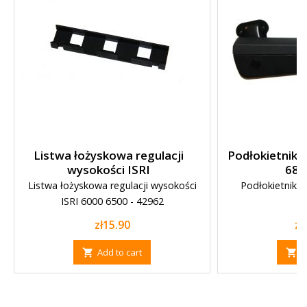
Listwa łożyskowa regulacji
Podłokietnik p
wysokości ISRI
686
Listwa łożyskowa regulacji wysokości
Podłokietnik f
ISRI 6000 6500 - 42962
Price
Pr
zł15.90
zł
Add to cart
A

