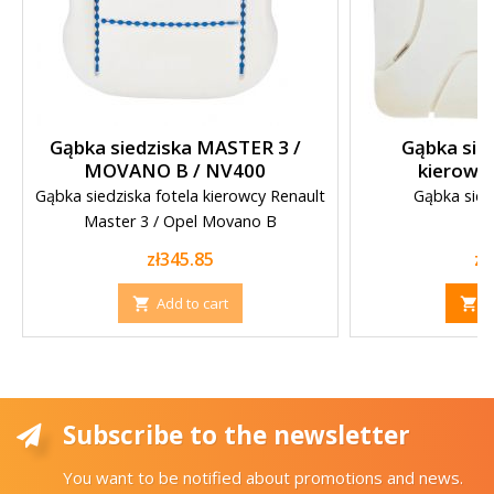
Gąbka siedziska MASTER 3 /
Gąbka sied
MOVANO B / NV400
kierowc
Gąbka siedziska fotela kierowcy Renault
Gąbka sied
Master 3 / Opel Movano B
Price
Pr
zł345.85
zł
Add to cart
A


Subscribe to the newsletter
You want to be notified about promotions and news.