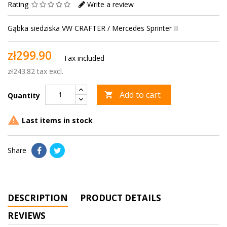
Rating
Write a review
Gąbka siedziska VW CRAFTER / Mercedes Sprinter II
zł299.90
Tax included
zł243.82 tax excl.
Add to cart

Quantity

Last items in stock
Share
DESCRIPTION
PRODUCT DETAILS
REVIEWS