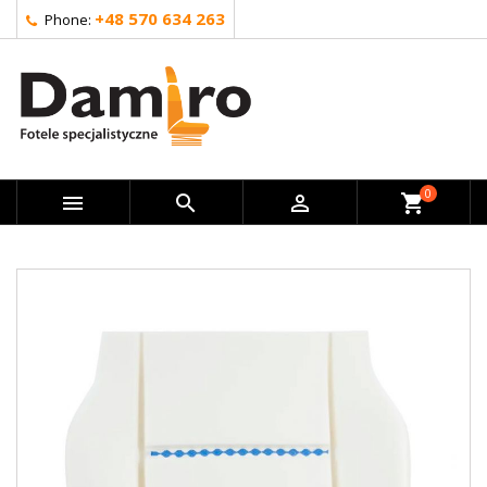
+48 570 634 263
Phone:
0



shopping_cart