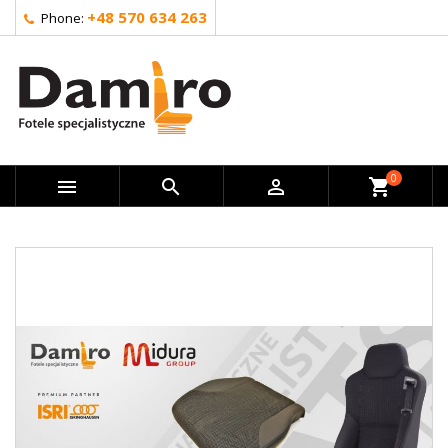
+48 570 634 263
Phone:
0



shopping_cart