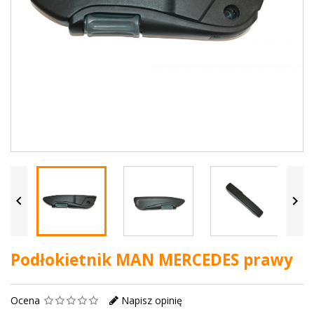


Podłokietnik MAN MERCEDES prawy
Ocena
Napisz opinię