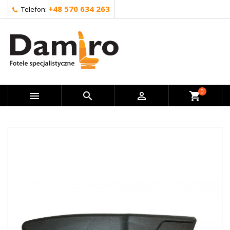
+48 570 634 263
Telefon:
0



shopping_cart