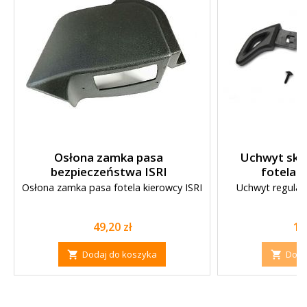
Osłona zamka pasa
Uchwyt skła
bezpieczeństwa ISRI
fotela 
Osłona zamka pasa fotela kierowcy ISRI
Uchwyt regulacj
V
Cena
Ce
49,20 zł
11
Dodaj do koszyka
Doda

