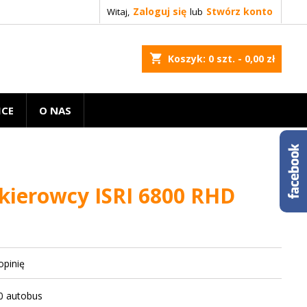
Zaloguj się
Stwórz konto
Witaj,
lub
shopping_cart
Koszyk:
0
szt. - 0,00 zł
ICE
O NAS
 kierowcy ISRI 6800 RHD
opinię
00 autobus