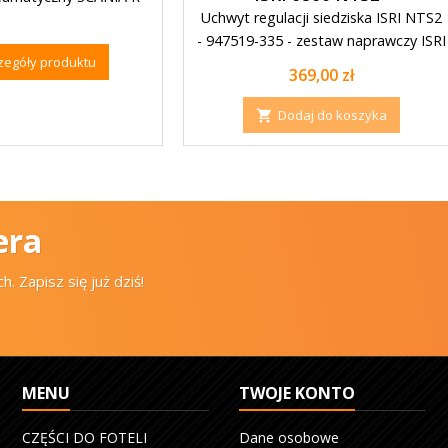
Uchwyt regulacji siedziska ISRI NTS2
- 947519-335 - zestaw naprawczy ISRI
zegóły produktu
Cena
369,00 zł
Dodaj do koszyka

era
 Zapisz się już dziś!
MENU
TWOJE KONTO
CZĘŚCI DO FOTELI
Dane osobowe