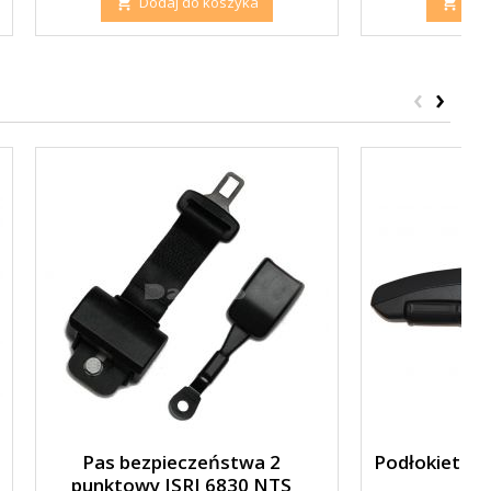
Dodaj do koszyka
Dod


‹
›
Pas bezpieczeństwa 2
Podłokietnik
punktowy ISRI 6830 NTS