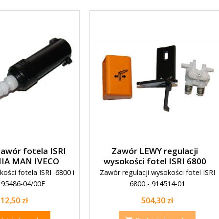
awór fotela ISRI
Zawór LEWY regulacji
IA MAN IVECO
wysokości fotel ISRI 6800
ości fotela ISRI 6800 i
Zawór regulacji wysokości fotel ISRI
 95486-04/00E
6800 - 914514-01
Cena
Cena
12,50 zł
504,30 zł