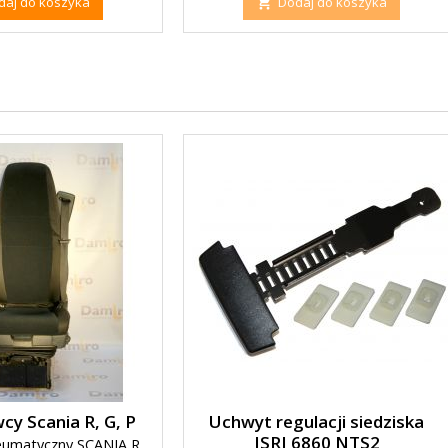
daj do koszyka
Dodaj do koszyka

cy Scania R, G, P
Uchwyt regulacji siedziska
ISRI 6860 NTS2
neumatyczny SCANIA R