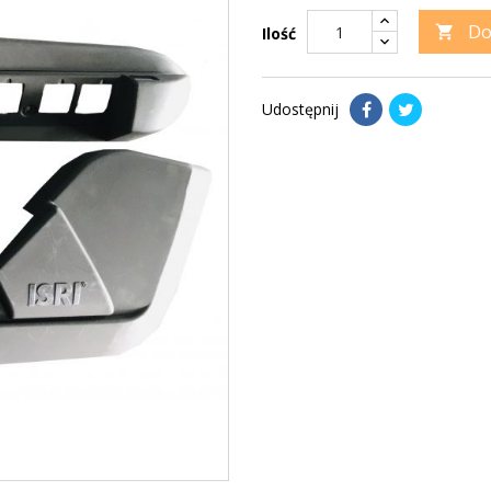
Do

Ilość
Udostępnij