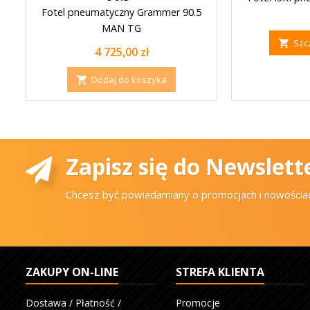
Fotel pneumatyczny Grammer 90.5
MAN TG
Szc

Cena
4 725,00 zł
Dodaj do koszyka

Zapisz się do Newslett
Chcesz być powiadamiany o promocjach i nowościach.
ZAKUPY ON-LINE
STREFA KLIENTA
Dostawa / Płatność /
Promocje