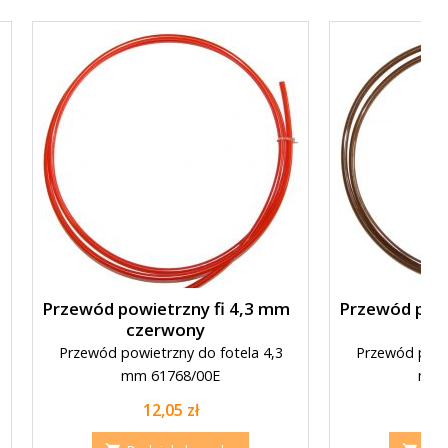
Przewód powietrzny fi 4,3 mm
Przewód powi
czerwony
br
Przewód powietrzny do fotela 4,3
Przewód powie
mm 61768/00E
mm 
Cena
C
12,05 zł
1