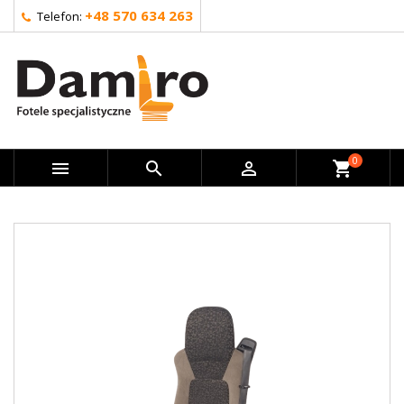
+48 570 634 263
Telefon:
0



shopping_cart