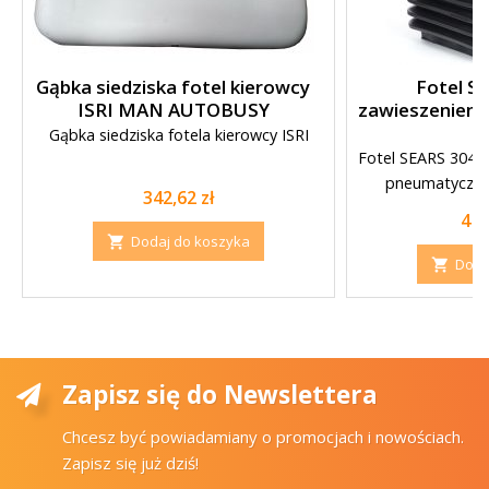
Gąbka siedziska fotel kierowcy
Fotel Se
ISRI MAN AUTOBUSY
zawieszeniem
Gąbka siedziska fotela kierowcy ISRI
Fotel SEARS 3045 
pneumatyczn
Cena
342,62 zł
obr
Ce
4 1
Dodaj do koszyka

Doda

Zapisz się do Newslettera
Chcesz być powiadamiany o promocjach i nowościach.
Zapisz się już dziś!